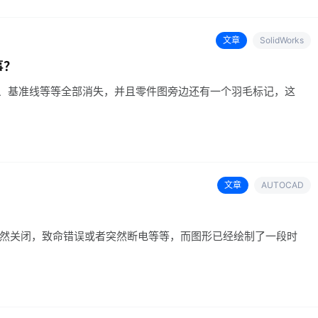
文章
SolidWorks
事？
基准面、基准线等等全部消失，并且零件图旁边还有一个羽毛标记，这
文章
AUTOCAD
件突然关闭，致命错误或者突然断电等等，而图形已经绘制了一段时