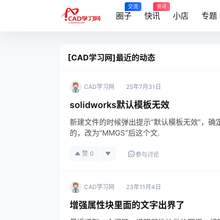
交流
资讯
圈子
快讯
小店
专题
[CAD学习网]最近的动态
CAD学习网
25年7月31日
solidworks默认模板无效
新建文件的时候弹出提示“默认模板无效”，
的，改为“MMGS”后这个文.
赞
0
参与讨论
CAD学习网
23年11月4日
增强属性块里面的文字出界了