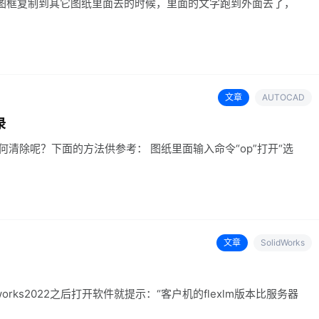
图框复制到其它图纸里面去的时候，里面的文字跑到外面去了，
文章
AUTOCAD
录
如何清除呢？下面的方法供参考： 图纸里面输入命令“op”打开“选
文章
SolidWorks
idworks2022之后打开软件就提示：“客户机的flexlm版本比服务器