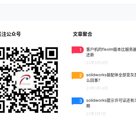
关注公众号
文章聚合
1
客户机的flexlm版本比服务
还新
23年5月29日
2
solidworks装配体全部变
么回事？
23年1月14日
3
solidworks提示许可证还有
期
23年3月1日