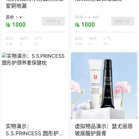
室铜地漏
原价：
原价：
600
￥
￥
权限不足
权限不足
1000
1000
库存：
抽中：
人气：
库存：
抽中：
人气：
9.9k
0
53
9.9k
0
90
实物演示：
虚拟物品演示：瑟尤丽恩
S.S.PRINCESS 圆形护颈
玻尿酸护唇膏