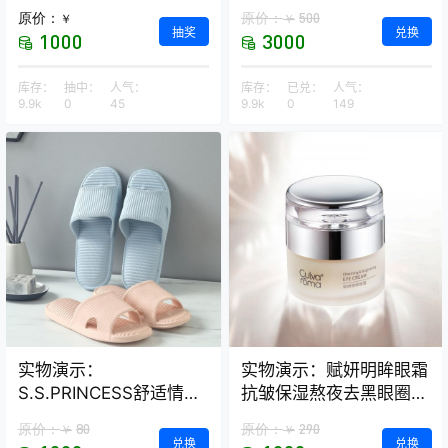
荞麦保健枕
原价：
原价：
500
￥
￥
抽奖
兑换
1000
3000
库存：
抽中：
人气：
库存：
已兑：
人气：
9.9k
0
45
9.9k
0
149
实物演示：
实物演示：赋妍明眸眼霜
S.S.PRINCESS舒适情侣
抗皱保湿熬夜去黑眼圈
款浴室拖鞋–2双装
经典热销爆款
原价：
80
原价：
290
￥
￥
兑换
兑换