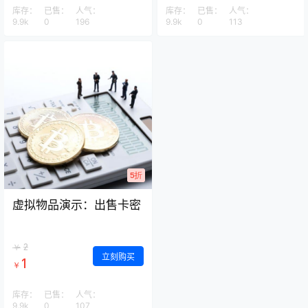
库存：
已售：
人气：
库存：
已售：
人气：
9.9k
0
196
9.9k
0
113
5折
虚拟物品演示：出售卡密
2
￥
立刻购买
1
￥
库存：
已售：
人气：
9.9k
0
107