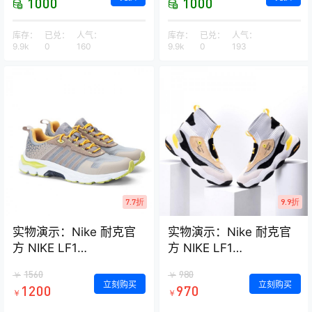
1000
1000
库存：
已兑：
人气：
库存：
已兑：
人气：
9.9k
0
160
9.9k
0
193
7.7折
9.9折
实物演示：Nike 耐克官
实物演示：Nike 耐克官
方 NIKE LF1
方 NIKE LF1
DUCKBOOT LOW 男子
DUCKBOOT LOW 男子
1560
980
￥
￥
运动鞋 AA1125
运动鞋 AA1125
立刻购买
立刻购买
1200
970
￥
￥