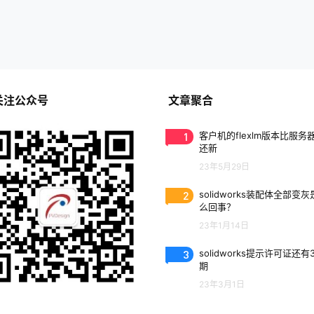
关注公众号
文章聚合
1
客户机的flexlm版本比服务
还新
23年5月29日
2
solidworks装配体全部变
么回事？
23年1月14日
3
solidworks提示许可证还有
期
23年3月1日