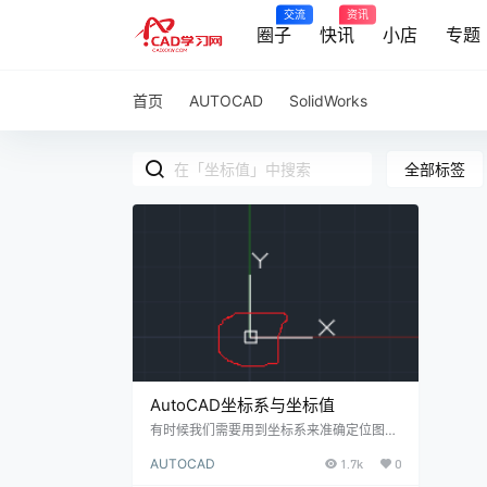
交流
资讯
圈子
快讯
小店
专题
首页
AUTOCAD
SolidWorks
全部标签
AutoCAD坐标系与坐标值
有时候我们需要用到坐标系来准确定位图元
的位置，这就需要用到坐标系。AutoCAD
AUTOCAD
1.7k
0
有世界坐标系（WCS）与用户.